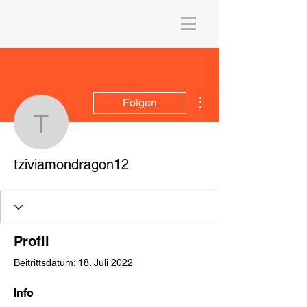
Weitere Optionen
Folgen
tziviamondragon12
tziviamondragon12
Profil
Beitrittsdatum: 18. Juli 2022
Info